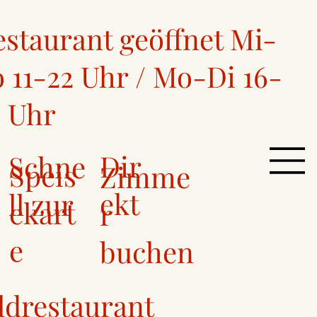
estaurant geöffnet Mi-
 11-22 Uhr / Mo-Di 16-
2 Uhr
Dir
Schne
Speis
Zimme
ekt
ll zur
ekart
r
e
buchen
ldrestaurant