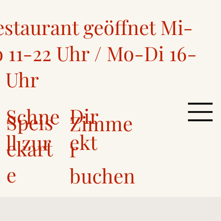
estaurant geöffnet Mi-
 11-22 Uhr / Mo-Di 16-
2 Uhr
Dir
Schne
Speis
Zimme
ekt
ll zur
ekart
r
e
buchen